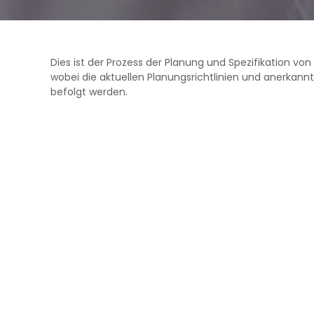
I
e
N
E
G
s
t
Dies ist der Prozess der Planung und Spezifikation von
r
wobei die aktuellen Planungsrichtlinien und anerkannt
u
befolgt werden.
c
t
u
r
a
s
d
e
C
o
n
c
r
e
t